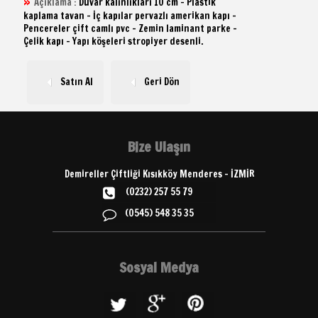
Açıklama :
Duvar kalınlıkları 10 cm - Plastik
kaplama tavan - İç kapılar pervazlı amerikan kapı -
Pencereler çift camlı pvc - Zemin laminant parke -
Çelik kapı - Yapı köşeleri stropiyer desenli.
Satın Al
Geri Dön
Bize Ulaşın
Demireller Çiftliği Kısıkköy Menderes - İZMİR
(0232) 257 55 79
(0545) 548 35 35
Sosyal Medya