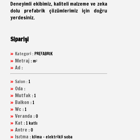
Deneyimli ekibimiz, kaliteli malzeme ve zeka
dolu prefabrik çözümlerimiz için doğru
yerdesiniz.
Siparişi
Kategori :
PREFABRIK
Metraj :
m
²
Ad :
Salon :
1
Oda :
Mutfak :
1
Balkon :
1
Wc :
1
Veranda :
0
Kat :
1 katlı
Antre :
0
Isıtma :
klima - elektrikli soba