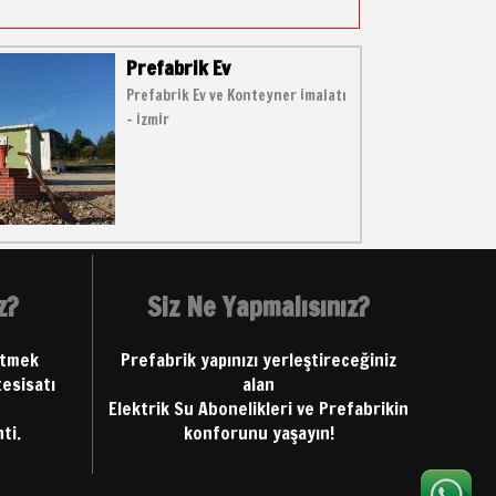
Prefabrik Ev
Prefabrik Ev ve Konteyner imalatı
- izmir
z?
Siz Ne Yapmalısınız?
etmek
Prefabrik yapınızı yerleştireceğiniz
tesisatı
alan
Elektrik Su Abonelikleri ve Prefabrikin
ti.
konforunu yaşayın!