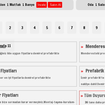
alon 1 Mutfak 1 Banyo
Oda 1 Sal
2
3
4
5
6
7
8
9
zmir
ayfa 11
Menderesd
iğiniz ilde uygun fiyatlara demirel prefabrikte
Menderesteki pref
Fiyatları
Prefabrik 
r en iyi fiyatlarla demirel prefabrikte
İzmir prefabrik't
nakliye dahil Demi
 Fiyatları
Tüm Duyuru
e bize sormadan karar vermeyiniz.Montaj-taşıma-kurulum-
36
tane daha pre