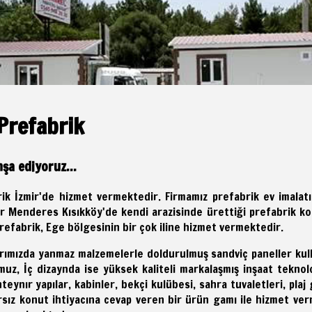
Prefabrik
nşa ediyoruz...
ik İzmir'de hizmet vermektedir. Firmamız prefabrik ev imalat
ir Menderes Kısıkköy'de kendi arazisinde ürettiği prefabrik kon
refabrik, Ege bölgesinin bir çok iline hizmet vermektedir.
arımızda yanmaz malzemelerle doldurulmuş sandviç paneller kull
uz, İç dizaynda ise yüksek kaliteli markalaşmış inşaat teknol
eynır yapılar, kabinler, bekçi kulübesi, sahra tuvaletleri, plaj 
ırsız konut ihtiyacına cevap veren bir ürün gamı ile hizmet ve