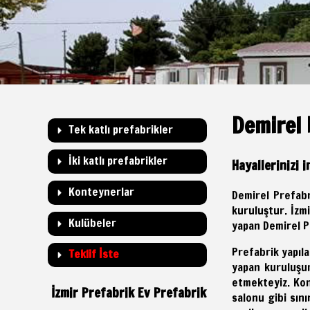
Demirel 
Tek katlı prefabrikler
İki katlı prefabrikler
Hayallerinizi i
Konteynerlar
Demirel Prefabr
kuruluştur. İzm
Kulübeler
yapan Demirel P
Prefabrik yapıl
Teklif İste
yapan kuruluşum
etmekteyiz. Kont
İzmir Prefabrik Ev Prefabrik
salonu gibi sın