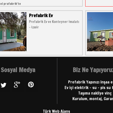
rel prafabrik'te
Prefabrik Ev
Prefabrik Ev ve Konteyner imalatı
- izmir
Sosyal Medya
Biz Ne Yapıyoru
Prefabrik Yapınızı inşaa 
Ev içi elektrik - su - pis su 
Taşıma nakliye vinç
Kurulum, montaj, Garan
Türk Web Ajans