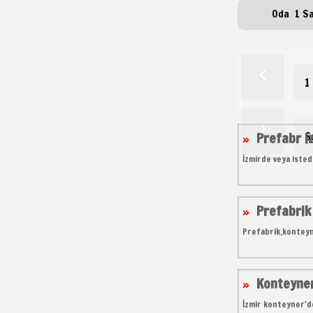
Oda 1 S
1
Prefabr i
S
İzmirde veya isted
Prefabrik 
Prefabrik,konteyne
Konteyner
İzmir konteyner'd