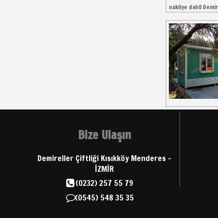
nakliye dahil Demi
Bize Ulaşın
Demireller Çiftliği Kısıkköy Menderes -
İZMİR
(0232) 257 55 79
(0545) 548 35 35