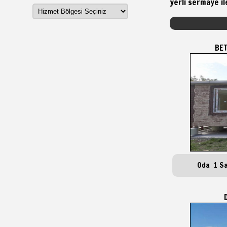
yerli sermaye il
BET
Oda 1 S