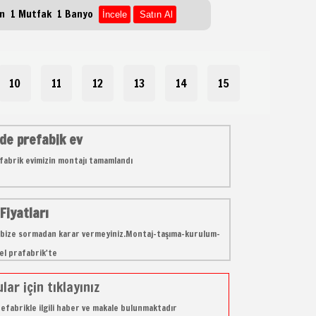
on 1 Mutfak 1 Banyo
10
11
12
13
14
15
e prefabik ev
abrik evimizin montajı tamamlandı
Fiyatları
e bize sormadan karar vermeyiniz.Montaj-taşıma-kurulum-
rel prafabrik'te
lar için tıklayınız
fabrikle ilgili haber ve makale bulunmaktadır