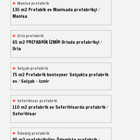
Manisa prefabrik
135 m2
Prefabik ev
Manisada prefabrikçi
/
Manisa
Urla prefabrik
65 m2
PREFABRİK İZMİR
Urlada prefabrikçi
/
Urla
Selçuk prefabrik
75 m2
Prefabrik konteyner
Selçukta prefabrik
ev
Selçuk - izmir
/
Seferihisar prefabrik
110 m2
prefabrik ev
Seferihisarda prefabrik
/
Seferihisar
Ödemiş prefabrik
95 m2
prefabrikçiler
Ödemişte prefabrik
/