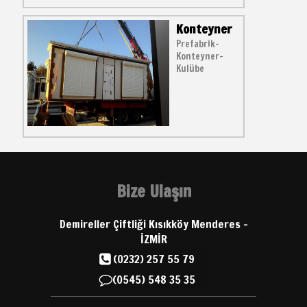
Konteyner
Prefabrik-
Konteyner-
Kulübe
Bize Ulaşın
Demireller Çiftliği Kısıkköy Menderes -
İZMİR
(0232) 257 55 79
(0545) 548 35 35