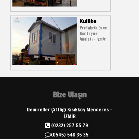
Kulübe
Prefabrik Ev ve
Konteyner
imalatı - izmir
Bize Ulaşın
Demireller Çiftliği Kısıkköy Menderes -
İZMİR
(0232) 257 55 79
(0545) 548 35 35