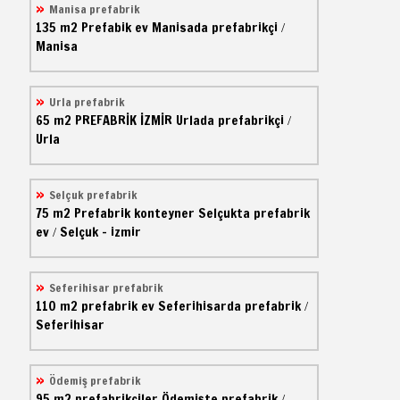
Manisa prefabrik
135 m2
Prefabik ev
Manisada prefabrikçi
/
Manisa
Urla prefabrik
65 m2
PREFABRİK İZMİR
Urlada prefabrikçi
/
Urla
Selçuk prefabrik
75 m2
Prefabrik konteyner
Selçukta prefabrik
ev
Selçuk - izmir
/
Seferihisar prefabrik
110 m2
prefabrik ev
Seferihisarda prefabrik
/
Seferihisar
Ödemiş prefabrik
95 m2
prefabrikçiler
Ödemişte prefabrik
/