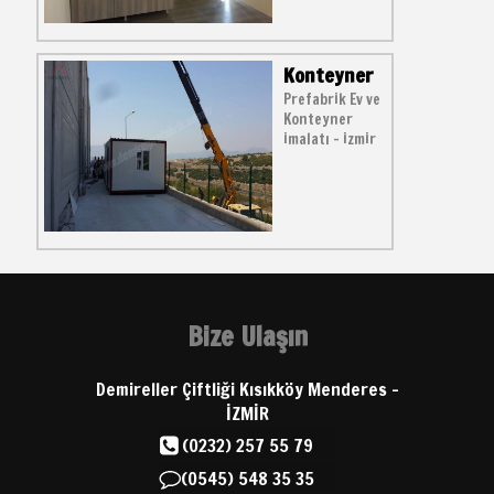
Konteyner
Prefabrik Ev ve
Konteyner
imalatı - izmir
Bize Ulaşın
Demireller Çiftliği Kısıkköy Menderes -
İZMİR
(0232) 257 55 79
(0545) 548 35 35