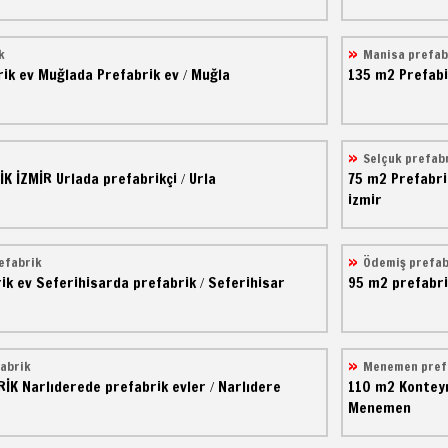
k
Manisa prefab
ik ev
Muğlada Prefabrik ev
Muğla
135 m2
Prefabi
/
Selçuk prefab
İK İZMİR
Urlada prefabrikçi
Urla
75 m2
Prefabr
/
izmir
efabrik
Ödemiş prefab
ik ev
Seferihisarda prefabrik
Seferihisar
95 m2
prefabri
/
abrik
Menemen pref
RİK
Narlıderede prefabrik evler
Narlıdere
110 m2
Kontey
/
Menemen