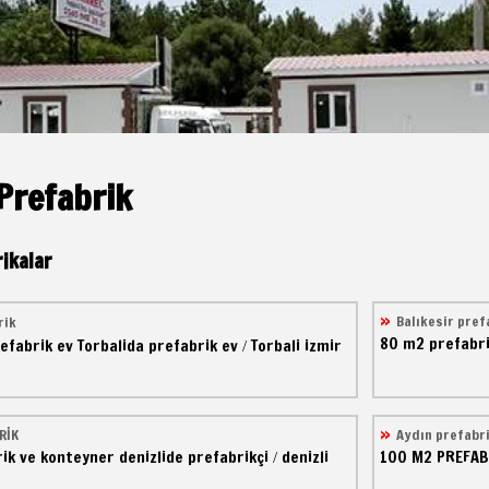
Prefabrik
ikalar
Balıkesir pref
rik
80 m2
prefabri
efabrik ev
Torbalida prefabrik ev
Torbali izmir
/
RİK
Aydın prefabr
ik ve konteyner
denizlide prefabrikçi
denizli
100 M2
PREFAB
/