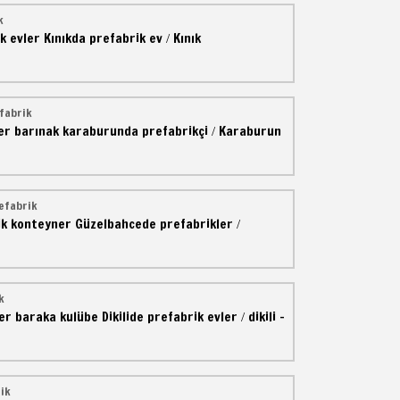
k
k evler
Kınıkda prefabrik ev
Kınık
/
fabrik
er barınak
karaburunda prefabrikçi
Karaburun
/
efabrik
ik konteyner
Güzelbahcede prefabrikler
/
k
er baraka kulübe
Dikilide prefabrik evler
dikili -
/
ik