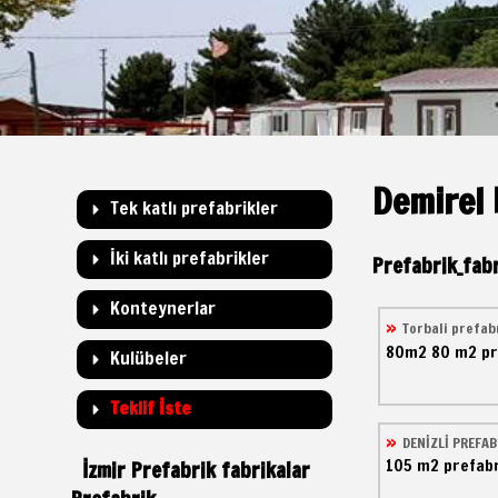
Demirel 
Tek katlı prefabrikler
İki katlı prefabrikler
Prefabrik_fabr
Konteynerlar
Torbali prefab
80m2
80 m2 pr
Kulübeler
Teklif İste
DENİZLİ PREFAB
105 m2
prefabr
İzmir Prefabrik fabrikalar