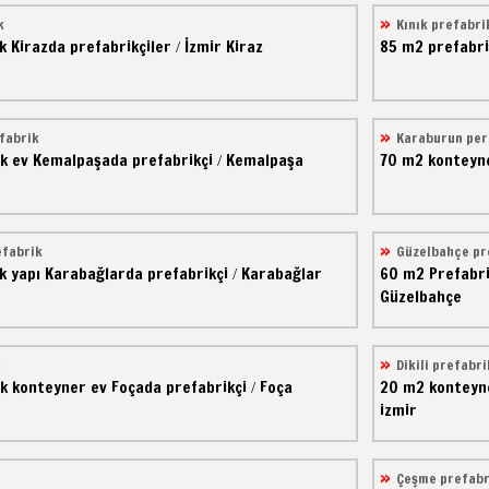
k
Kınık prefabri
k
Kirazda prefabrikçiler
İzmir Kiraz
85 m2
prefabri
/
fabrik
Karaburun per
k ev
Kemalpaşada prefabrikçi
Kemalpaşa
70 m2
konteyn
/
efabrik
Güzelbahçe pr
k yapı
Karabağlarda prefabrikçi
Karabağlar
60 m2
Prefabr
/
Güzelbahçe
k
Dikili prefabri
k konteyner ev
Foçada prefabrikçi
Foça
20 m2
konteyn
/
izmir
Çeşme prefabr