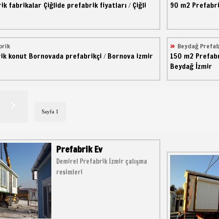
ik fabrikalar
Çiğlide prefabrik fiyatları
Çiğli
90 m2
Prefabri
/
brik
Beydağ Prefab
ik konut
Bornovada prefabrikçi
Bornova izmir
150 m2
Prefab
/
Beydağ İzmir
Sayfa 1
Prefabrik Ev
Demirel Prefabrik İzmir çalışma
resimleri