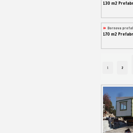
130 m2
Prefabr
Bornova prefa
170 m2
Prefabr
2
1