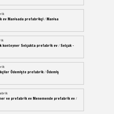
rik
k ev
Manisada prefabrikçi
Manisa
/
rik
ik konteyner
Selçukta prefabrik ev
Selçuk -
/
rik
kçiler
Ödemişte prefabrik
Ödemiş
/
abrik
ner ve prefabrik ev
Menemende prefabrik ev
/