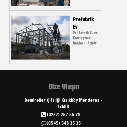
Prefabrik
Ev
Prefabrik Ev ve
Konteyner
imalatı - izmir
Bize Ulaşın
Demireller Çiftliği Kısıkköy Menderes -
İZMİR
(0232) 257 55 79
(0545) 548 35 35