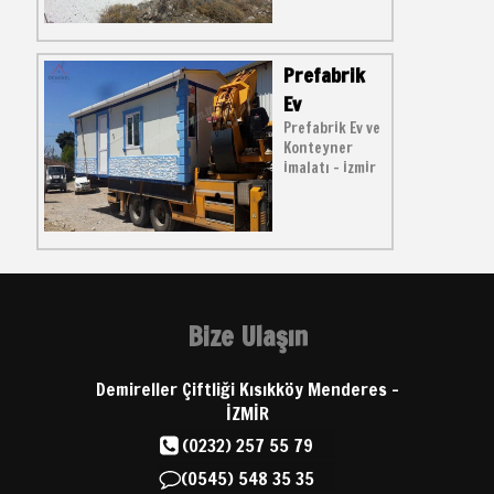
Prefabrik
Ev
Prefabrik Ev ve
Konteyner
imalatı - izmir
Bize Ulaşın
Demireller Çiftliği Kısıkköy Menderes -
İZMİR
(0232) 257 55 79
(0545) 548 35 35