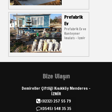
Prefabrik
Ev
Prefabrik Ev ve
Konteyner
imalatı - izmir
Bize Ulaşın
Demireller Çiftliği Kısıkköy Menderes -
İZMİR
(0232) 257 55 79
(0545) 548 35 35